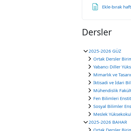
Ekle-bırak haf
Dersler
2025-2026 GÜZ
Ortak Dersler Biri
Yabancı Diller Yük
Mimarlık ve Tasarı
İktisadi ve İdari Bi
Mühendislik Fakült
Fen Bilimleri Ensti
Sosyal Bilimler Ens
Meslek Yüksekoku
2025-2026 BAHAR
Ortak Dersler Biri