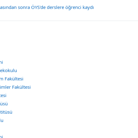
Sayfa
tasından sonra ÖYS'de derslere öğrenci kaydı
mi
sekokulu
m Fakültesi
limler Fakültesi
esi
tüsü
titüsü
lu
mi