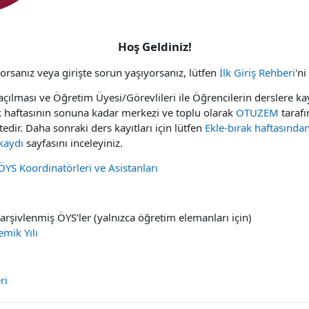
Hoş Geldiniz!
ıyorsanız veya girişte sorun yaşıyorsanız, lütfen
İlk Giriş Rehberi
'ni
açılması ve Öğretim Üyesi/Görevlileri ile Öğrencilerin derslere k
 haftasının sonuna kadar merkezi ve toplu olarak
OTUZEM
taraf
edir. Daha sonraki ders kayıtları için lütfen
Ekle-bırak haftasında
 kaydı
sayfasını inceleyiniz.
YS Koordinatörleri ve Asistanları
t arşivlenmiş ÖYS’ler (yalnızca öğretim elemanları için)
mik Yılı
Sayfa
ri