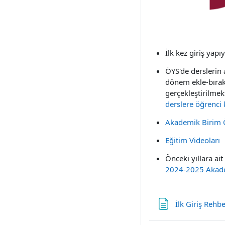
İlk kez giriş yap
ÖYS'de derslerin 
dönem ekle-bırak
gerçekleştirilmekt
derslere öğrenci
Akademik Birim Ö
Eğitim Videoları
Önceki yıllara ai
2024-2025 Akade
İlk Giriş Rehbe