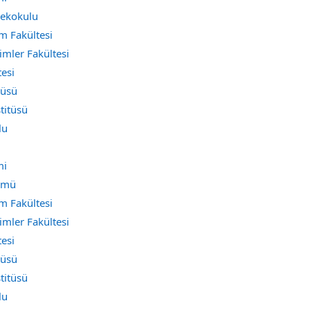
sekokulu
m Fakültesi
limler Fakültesi
esi
tüsü
titüsü
lu
mi
lümü
m Fakültesi
limler Fakültesi
esi
tüsü
titüsü
lu