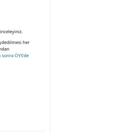
 inceleyiniz.
aydedilmesi her
ından
n sonra ÖYS'de